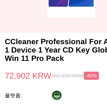
CCleaner Professional For 
1 Device 1 Year CD Key Gl
Win 11 Pro Pack
72,902
KRW
182,229
KRW
-60%
플랫폼: