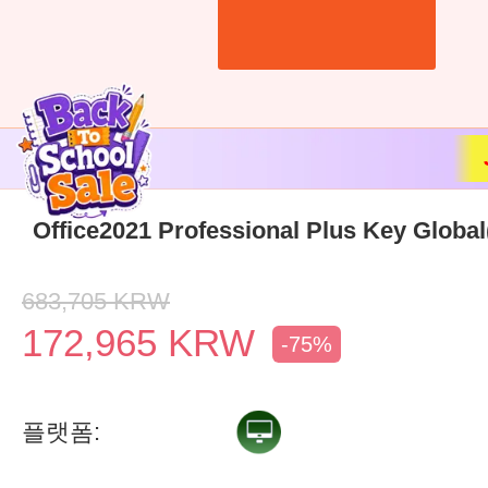
Office2021 Professional Plus Key Globa
683,705
KRW
172,965
KRW
-75%
플랫폼: