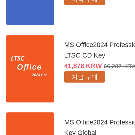
MS Office2024 Professi
LTSC CD Key
41,878
KRW
66,287
KR
지금 구매
MS Office2024 Professi
Key Global